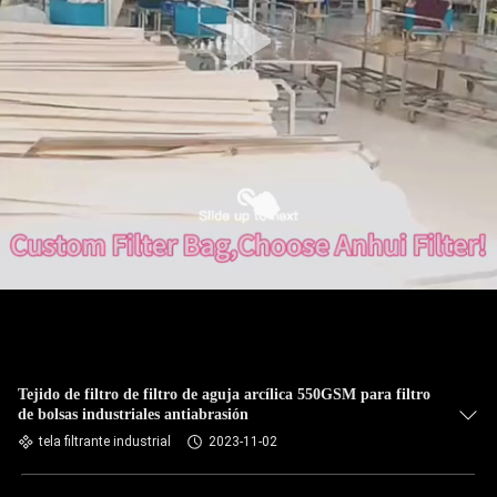
CONTROL
DE
CALIDAD
ÉNTRENOS
EN
CONTACTO
CON
NOTICIAS
Tejido de filtro de filtro de aguja arcílica 550GSM para filtro
de bolsas industriales antiabrasión
PIDA
tela filtrante industrial
2023-11-02
UNA