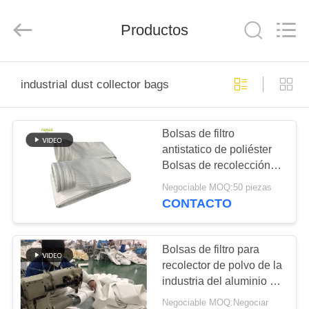
-
2026
Anhui
Filter
Productos
Environmental
Technology
Co.,Ltd..
All
HOGAR
Rights
Reserved.
industrial dust collector bags
PRODUCTOS
Bolsas de filtro
antistatico de poliéster
SOBRE
Bolsas de recolección
NOSOTROS
de polvo industriales
Negociable MOQ:50 piezas
adecuadas para
CONTACTO
aplicaciones en plantas
VIAJE
de cemento, minas de
DE
carbón y acero
Bolsas de filtro para
recolector de polvo de la
LA
industria del aluminio /
FÁBRICA
Bolsas de filtro de
Negociable MOQ:Negociar