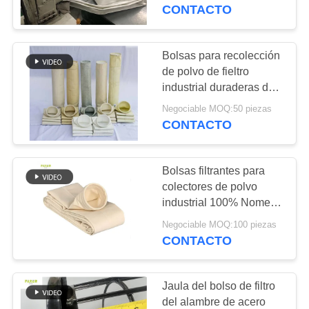
poliéster OEM
CONTACTO
CONTROL
DE
Bolsas para recolección
CALIDAD
de polvo de fieltro
industrial duraderas de
1000 mm a 8000 mm de
Negociable MOQ:50 piezas
ÉNTRENOS
longitud
CONTACTO
EN
CONTACTO
Bolsas filtrantes para
CON
colectores de polvo
industrial 100% Nomex
Scrim Nomex
NOTICIAS
Negociable MOQ:100 piezas
CONTACTO
PIDA
Jaula del bolso de filtro
UNA
del alambre de acero