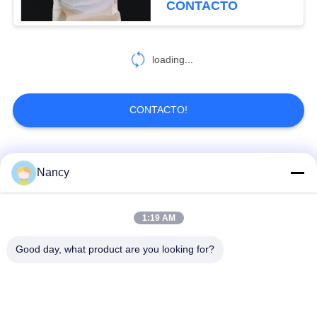
CONTACTO
loading...
CONTACTO!
Categorías Populares
Todos
Nancy
Bolsas de filtro para
Bolsa de filtro de
1:19 AM
colector de polvo
aramida
Good day, what product are you looking for?
Bolso de filtro del
bolsa de filtro de
poliéster
líquido