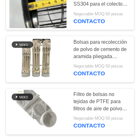
CITA
SS304 para el colector
de polvo de la industria
Negociable MOQ:50 piezas
CONTACTO
MAPA
DEL
SITIO
Bolsas para recolección
de polvo de cemento de
aramida pliegada
POLÍTICA
Antiabrasión
Negociable MOQ:50 piezas
DE
CONTACTO
PRIVACIDAD
Filtro de bolsas no
tejidas de PTFE para
filtros de aire de polvo
industrial
Negociable MOQ:50 piezas
CONTACTO