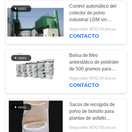
Control automático del
colector de polvo
industrial LDM sin
conexión
Negociable MOQ:50 piezas
CONTACTO
Bolsa de filtro
antiestático de poliéster
de 500 gramos para
recolector de polvo de la
Negociable MOQ:50 piezas
industria de la madera
CONTACTO
Sacos de recogida de
polvo de bolsillo para
plantas de asfalto
Nomex
Negociable MOQ:50 piezas