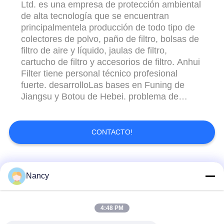
Ltd. es una empresa de protección ambiental
de alta tecnología que se encuentran
principalmentela producción de todo tipo de
colectores de polvo, paño de filtro, bolsas de
filtro de aire y líquido, jaulas de filtro,
cartucho de filtro y accesorios de filtro. Anhui
Filter tiene personal técnico profesional
fuerte. desarrolloLas bases en Funing de
Jiangsu y Botou de Hebei. problema de
filtración complejo para garantizar que los
clientes logren el mejor estado de operación
por años La Comisión ha adoptado una serie
CONTACTO!
de medidas para mejorar la calidad de ...
Categorías Populares
Todos
Nancy
Bolsas de filtro para
Bolsa de filtro de
4:48 PM
colector de polvo
aramida