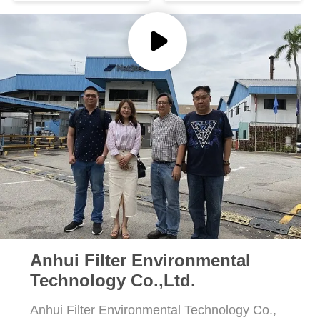
CITA
álcalis
MAPA
DEL
SITIO
POLÍTICA
DE
PRIVACIDAD
Anhui Filter Environmental
Technology Co.,Ltd.
Anhui Filter Environmental Technology Co.,