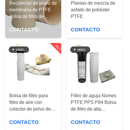
Recolector de polvo de
Plantas de mezcla de
membrana de PTFE
CONTROL
asfalto de poliéster
Bolsa de filtro de
PTFE
DE
poliéster Nomex para
CALIDAD
CONTACTO
CONTACTO
purificación de gases
HOT
ÉNTRENOS
EN
CONTACTO
CON
NOTICIAS
Bolsa de filtro para
Filtro de aguja Nomex
filtro de aire con
PTFE PPS P84 Bolsa
colector de polvo de
de filtro de alta
PIDA
PTFE de fibra de vidrio
temperatura con
CONTACTO
CONTACTO
UNA
de alta temperatura
manchas de filtro
resistentes a ácidos y