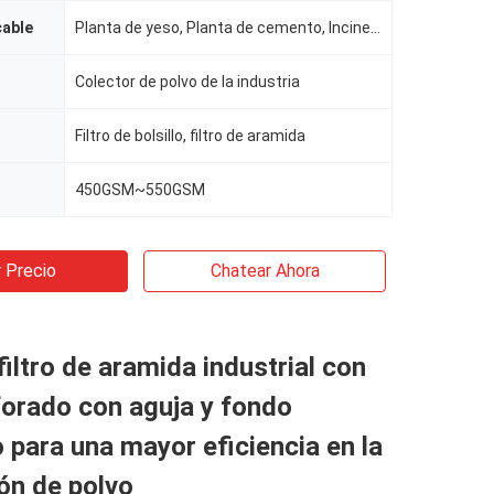
cable
Planta de yeso, Planta de cemento, Incinerador de residuos, Caldera de lecho fluidizado líquido y Ca
Colector de polvo de la industria
Filtro de bolsillo, filtro de aramida
450GSM~550GSM
 Precio
Chatear Ahora
filtro de aramida industrial con
rforado con aguja y fondo
 para una mayor eficiencia en la
ón de polvo