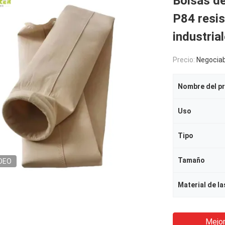
Bolsas d
P84 resis
industria
Precio:
Negociab
Nombre del p
Uso
Tipo
Tamaño
DEO
Material de la
Mejor