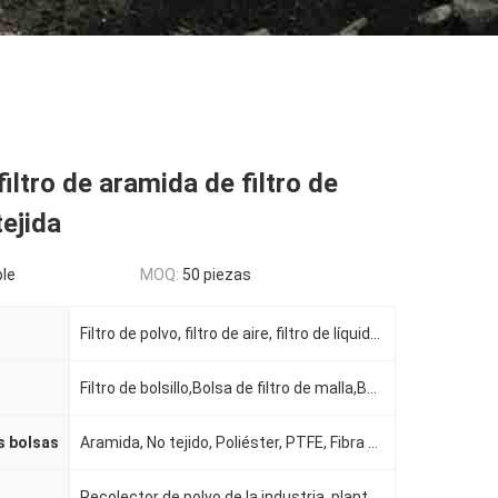
filtro de aramida de filtro de
tejida
le
MOQ:
50 piezas
Filtro de polvo, filtro de aire, filtro de líquido, colector de polvo, filtración de líquidos
Filtro de bolsillo,Bolsa de filtro de malla,Bolsa de papel para aspiradora,Bolsa de filtro de polvo,
s bolsas
Aramida, No tejido, Poliéster, PTFE, Fibra de vidrio
Recolector de polvo de la industria, planta de cemento, colector de polvo casa de bolsas, mezcla de