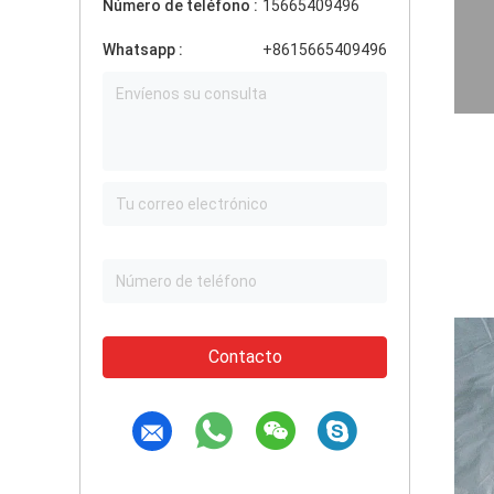
Número de teléfono :
15665409496
Whatsapp :
+8615665409496
Contacto