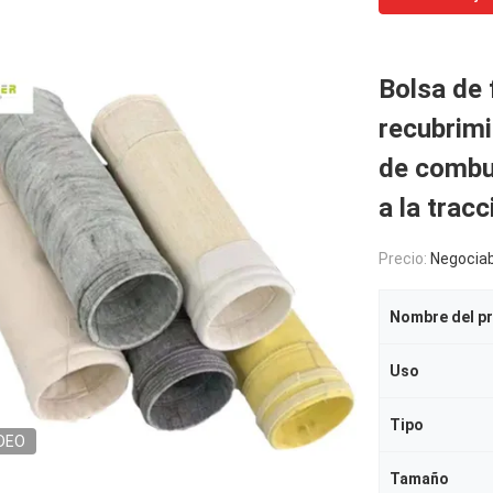
Bolsa de 
recubrimi
de combus
a la trac
Precio:
Negociab
Nombre del p
Uso
Tipo
DEO
Tamaño