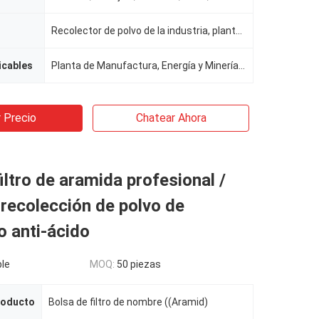
Recolector de polvo de la industria, planta de cemento, colector de polvo casa de bolsas, mezcla de
icables
Planta de Manufactura, Energía y Minería, Obras de construcción
 Precio
Chatear Ahora
iltro de aramida profesional /
recolección de polvo de
 anti-ácido
le
MOQ:
50 piezas
roducto
Bolsa de filtro de nombre ((Aramid)