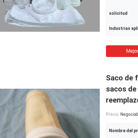
solicitud
Industrias apl
Mejor
Saco de f
sacos de 
reemplazo
Precio:
Negociab
Nombre del p