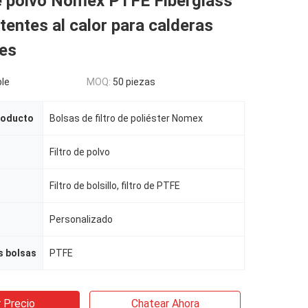
e polvo Nomex PTFE Fiberglass
tentes al calor para calderas
les
le
MOQ:
50 piezas
roducto
Bolsas de filtro de poliéster Nomex
Filtro de polvo
Filtro de bolsillo, filtro de PTFE
Personalizado
s bolsas
PTFE
 Precio
Chatear Ahora