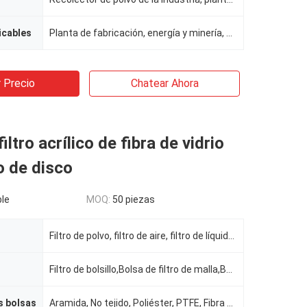
icables
Planta de fabricación, energía y minería, obras de construcción, fábrica de alimentos y bebidas
 Precio
Chatear Ahora
iltro acrílico de fibra de vidrio
o de disco
le
MOQ:
50 piezas
Filtro de polvo, filtro de aire, filtro de líquido, colector de polvo, filtración de líquidos
Filtro de bolsillo,Bolsa de filtro de malla,Bolsa de papel para aspiradora,Bolsa de filtro de polvo,
s bolsas
Aramida, No tejido, Poliéster, PTFE, Fibra de vidrio