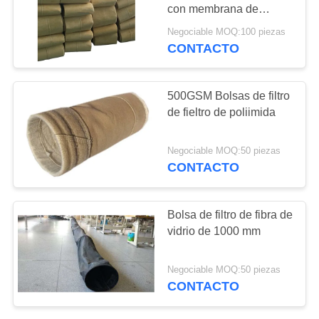
CITA
con membrana de
PTFE, 160X6000mm
Negociable MOQ:100 piezas
CONTACTO
67
MAPA
bolsas de filtro de
DEL
SITIO
500GSM Bolsas de filtro
fibra de vidrio
de fieltro de poliimida
POLÍTICA
Negociable MOQ:50 piezas
DE
CONTACTO
PRIVACIDAD
45
Bolsa de filtro de fibra de
Bolsa de filtro de
vidrio de 1000 mm
PTFE
Negociable MOQ:50 piezas
CONTACTO