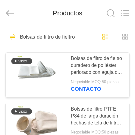
-
2026
Anhui
Filter
Productos
Environmental
Technology
Co.,Ltd..
All
HOGAR
Rights
115
Reserved.
Bolsas de filtro de fieltro
Bolsas de filtro para
PRODUCTOS
colector de polvo
Bolsas de filtro de fieltro
duradero de poliéster
SOBRE
perforado con aguja con
NOSOTROS
fondo reforzado para
Negociable MOQ:50 piezas
sistemas industriales de
CONTACTO
recogida y filtración de
99
VIAJE
polvo
Bolsa de filtro de
DE
Bolsas de filtro PTFE
P84 de larga duración
LA
aramida
hechas de tela de filtro
FÁBRICA
P84 GSM 550 para
Negociable MOQ:50 piezas