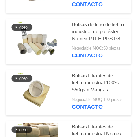
diversos sistemas
CONTACTO
industriales de
CONTROL
recolección y filtración
DE
de polvo
Bolsas de filtro de fieltro
113
CALIDAD
industrial de poliéster
Bolso de filtro del
Nomex PTFE PPS P84
Fibra de vidrio para la
poliéster
Negociable MOQ:50 piezas
ÉNTRENOS
recolección de polvo en
CONTACTO
plantas de cemento,
EN
minas de carbón,
CONTACTO
plantas siderúrgicas e
Bolsas filtrantes de
CON
industrias relacionadas
fieltro industrial 100%
550gsm Mangas
244
filtrantes de Nomex con
NOTICIAS
Negociable MOQ:100 piezas
bolsa de filtro de
membrana de PTFE
CONTACTO
líquido
PIDA
Bolsas filtrantes de
UNA
fieltro industrial Nomex