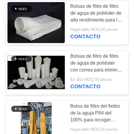
Bolsas de filtro de filtro
de aguja de poliéster de
alto rendimiento para la
industria minera
Negociable MOQ:50 piezas
CONTACTO
Bolsas de filtro de filtro
de aguja de poliéster
con correa para eliminar
el polvo resistente a los
$2~$15 MOQ:50 piezas
álcalis
CONTACTO
Bolso de filtro del fieltro
de la aguja P84 del
100% para recoger
permeabilidad del aire
Negociable MOQ:50 piezas
del jet 550g del pulso