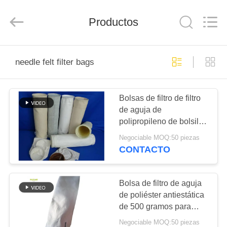
-
2026
Anhui
Filter
Productos
Environmental
Technology
Co.,Ltd..
All
HOGAR
Rights
Reserved.
needle felt filter bags
PRODUCTOS
Bolsas de filtro de filtro
de aguja de
SOBRE
polipropileno de bolsillo
NOSOTROS
de aire 1000 mm ~ 8000
Negociable MOQ:50 piezas
mm longitud
CONTACTO
VIAJE
DE
Bolsa de filtro de aguja
de poliéster antiestática
LA
de 500 gramos para
FÁBRICA
aserradero
Negociable MOQ:50 piezas