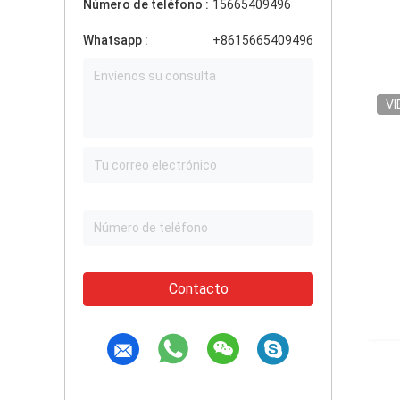
Número de teléfono :
15665409496
Whatsapp :
+8615665409496
VI
Contacto