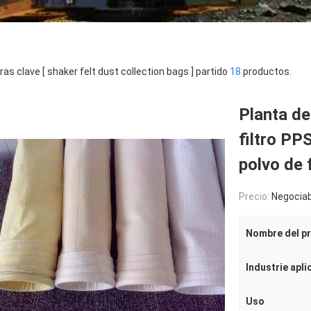
ras clave [ shaker felt dust collection bags ] partido
18
productos.
Planta de
filtro PP
polvo de 
Precio:
Negociab
Nombre del p
Industrie apli
Uso