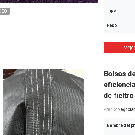
Tipo
DEO
Peso
Mejor
Bolsas de 
eficienci
de fieltr
Precio:
Negociab
Nombre del p