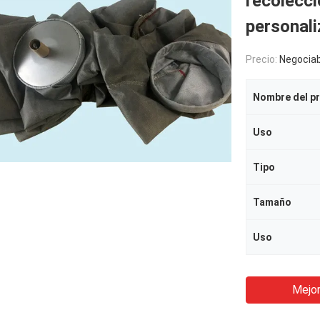
recolecc
personal
Precio:
Negociab
Nombre del p
Uso
Tipo
Tamaño
Uso
Mejor