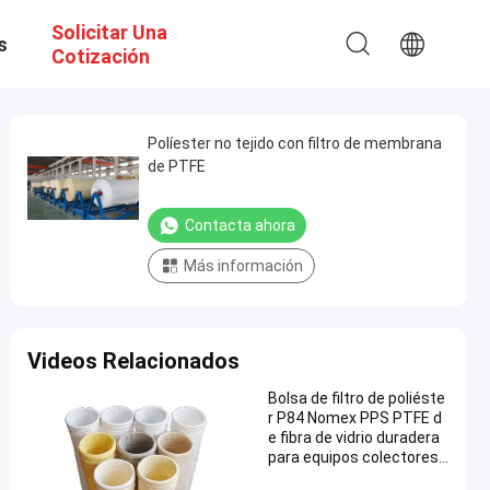
Solicitar Una
s
Cotización
Políester no tejido con filtro de membrana
de PTFE
Contacta ahora
Más información
Videos Relacionados
Bolsa de filtro de poliéste
r P84 Nomex PPS PTFE d
e fibra de vidrio duradera
para equipos colectores
de polvo