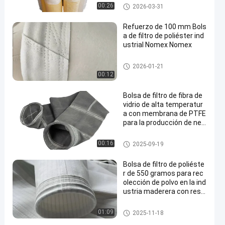
Bolso de filtro del poliéster
00:26
2026-03-31
Refuerzo de 100 mm Bols
a de filtro de poliéster ind
ustrial Nomex Nomex
bolsas de filtro de alta temper
2026-01-21
atura
00:12
Bolsa de filtro de fibra de
vidrio de alta temperatur
a con membrana de PTFE
para la producción de neg
ro de carbono
bolsas de filtro de fibra de vidri
00:16
2025-09-19
o
Bolsa de filtro de poliéste
r de 550 gramos para rec
olección de polvo en la ind
ustria maderera con resis
tencia a altas temperatur
as
Bolso de filtro del poliéster
01:09
2025-11-18