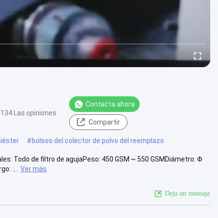
Contacta ahora
134 Las opiniones
Compartir
liéster
#
bolsos del colector de polvo del reemplazo
iales: Todo de filtro de agujaPeso: 450 GSM ~ 550 GSMDiámetro: Φ
: ....
Ver más
Deja un mensaje