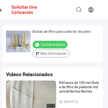
Solicitar Una
s
Cotización
Bolsas de filtro para colector de polvo
Contacta ahora
Más información
Videos Relacionados
Refuerzo de 100 mm Bols
a de filtro de poliéster ind
ustrial Nomex Nomex
bolsas de filtro de alta temper
2026-01-21
atura
00:12