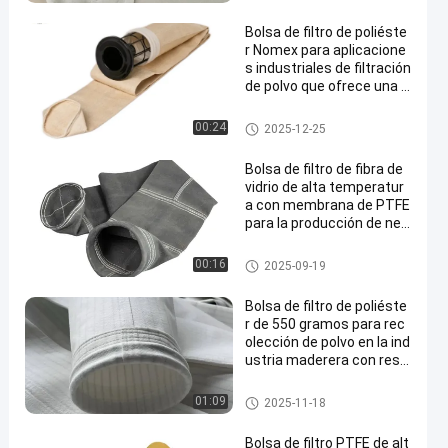
Bolsa de filtro de poliéste
r Nomex para aplicacione
s industriales de filtración
de polvo que ofrece una p
ermeabilidad superior al a
ire y resistencia a altas te
Bolsas de filtro para colector d
00:24
2025-12-25
mperaturas
e polvo
Bolsa de filtro de fibra de
vidrio de alta temperatur
a con membrana de PTFE
para la producción de neg
ro de carbono
bolsas de filtro de fibra de vidri
00:16
2025-09-19
o
Bolsa de filtro de poliéste
r de 550 gramos para rec
olección de polvo en la ind
ustria maderera con resis
tencia a altas temperatur
as
Bolso de filtro del poliéster
01:09
2025-11-18
Bolsa de filtro PTFE de alt