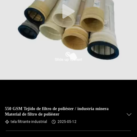
CONTROL
DE
CALIDAD
ÉNTRENOS
EN
CONTACTO
CON
NOTICIAS
550 GSM Tejido de filtro de poliéster / industria minera
Material de filtro de poliéster
PIDA
tela filtrante industrial
2025-05-12
UNA