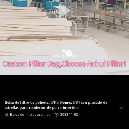
CONTROL
DE
CALIDAD
ÉNTRENOS
EN
CONTACTO
CON
NOTICIAS
Bolsa de filtro de poliéster PPS Nomex P84 con plissado de
estrellas para recolector de polvo invertido
PIDA
Bolsa de filtro de aramida
2023-11-02
UNA