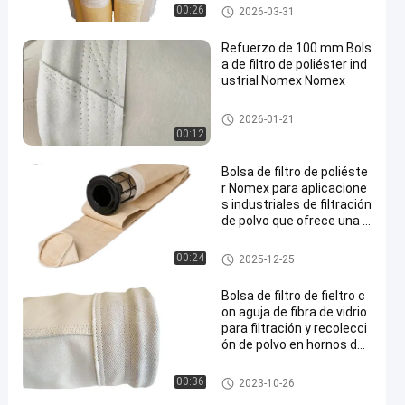
Bolso de filtro del poliéster
00:26
2026-03-31
Refuerzo de 100 mm Bols
a de filtro de poliéster ind
ustrial Nomex Nomex
bolsas de filtro de alta temper
2026-01-21
atura
00:12
Bolsa de filtro de poliéste
r Nomex para aplicacione
s industriales de filtración
de polvo que ofrece una p
ermeabilidad superior al a
ire y resistencia a altas te
Bolsas de filtro para colector d
00:24
2025-12-25
mperaturas
e polvo
Bolsa de filtro de fieltro c
on aguja de fibra de vidrio
para filtración y recolecci
ón de polvo en hornos de
cal
bolsas de filtro de fibra de vidri
00:36
2023-10-26
o