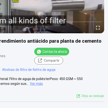
to rendimiento antiácido para planta de cemento
Contacta ahora
ones
Compartir
#
bolsas de filtro de fieltro de aguja
erial: Filtro de aguja de poliésterPeso: 450 GSM ~ 550
cemos según sus...
Ver más
Deja un mensaje