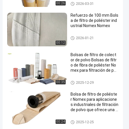
Bolso de filtro del poliéster
00:26
2026-03-31
Refuerzo de 100 mm Bols
a de filtro de poliéster ind
ustrial Nomex Nomex
bolsas de filtro de alta temper
2026-01-21
atura
00:12
Bolsas de filtro de colect
or de polvo Bolsas de filtr
o de fibra de poliéster No
mex para filtración de pol
vo de plantas de asfalto c
on alta resistencia a la tr
Bolso de filtro del poliéster
00:35
2025-12-29
acción y resistencia al cal
or
Bolsa de filtro de poliéste
r Nomex para aplicacione
s industriales de filtración
de polvo que ofrece una p
ermeabilidad superior al a
ire y resistencia a altas te
Bolsas de filtro para colector d
00:24
2025-12-25
mperaturas
e polvo