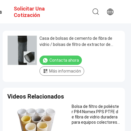
Solicitar Una
s
Cotización
Casa de bolsas de cemento de fibra de
vidrio / bolsas de filtro de extractor de
polvo Estabilidad dimensional
Contacta ahora
Más información
Videos Relacionados
Bolsa de filtro de poliéste
r P84 Nomex PPS PTFE d
e fibra de vidrio duradera
para equipos colectores
de polvo