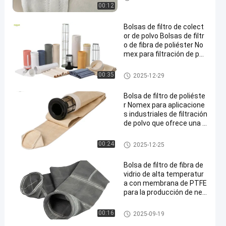
atura
00:12
Bolsas de filtro de colect
or de polvo Bolsas de filtr
o de fibra de poliéster No
mex para filtración de pol
vo de plantas de asfalto c
on alta resistencia a la tr
Bolso de filtro del poliéster
00:35
2025-12-29
acción y resistencia al cal
or
Bolsa de filtro de poliéste
r Nomex para aplicacione
s industriales de filtración
de polvo que ofrece una p
ermeabilidad superior al a
ire y resistencia a altas te
Bolsas de filtro para colector d
00:24
2025-12-25
mperaturas
e polvo
Bolsa de filtro de fibra de
vidrio de alta temperatur
a con membrana de PTFE
para la producción de neg
ro de carbono
bolsas de filtro de fibra de vidri
00:16
2025-09-19
o