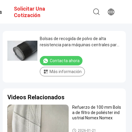
Solicitar Una
s
Cotización
Bolsas de recogida de polvo de alta
resistencia para máquinas centrales para
calderas de carbón
Contacta ahora
Más información
Videos Relacionados
Refuerzo de 100 mm Bols
a de filtro de poliéster ind
ustrial Nomex Nomex
bolsas de filtro de alta temper
2026-01-21