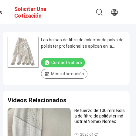
Solicitar Una
s
Cotización
Las bolsas de filtro de colector de polvo de
poliéster profesional se aplican en la
metalurgia no ferrosa
Contacta ahora
Más información
Videos Relacionados
Refuerzo de 100 mm Bols
a de filtro de poliéster ind
ustrial Nomex Nomex
bolsas de filtro de alta temper
2026-01-21