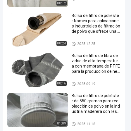
atura
00:12
Bolsa de filtro de poliéste
r Nomex para aplicacione
s industriales de filtración
de polvo que ofrece una p
ermeabilidad superior al a
ire y resistencia a altas te
Bolsas de filtro para colector d
00:24
2025-12-25
mperaturas
e polvo
Bolsa de filtro de fibra de
vidrio de alta temperatur
a con membrana de PTFE
para la producción de neg
ro de carbono
bolsas de filtro de fibra de vidri
00:16
2025-09-19
o
Bolsa de filtro de poliéste
r de 550 gramos para rec
olección de polvo en la ind
ustria maderera con resis
tencia a altas temperatur
as
Bolso de filtro del poliéster
01:09
2025-11-18