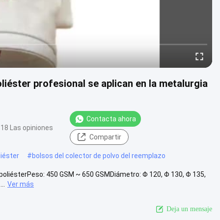
liéster profesional se aplican en la metalurgia
Contacta ahora
18 Las opiniones
Compartir
liéster
#
bolsos del colector de polvo del reemplazo
a de poliésterPeso: 450 GSM ~ 650 GSMDiámetro: Φ 120, Φ 130, Φ 135,
..
Ver más
Deja un mensaje