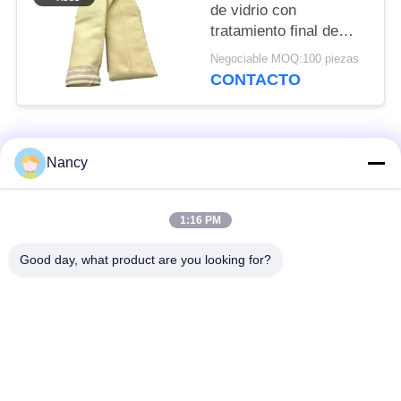
de vidrio con
tratamiento final de
calentamiento y
Negociable MOQ:100 piezas
calendarización para
CONTACTO
una mayor durabilidad
y filtración del polvo
Categorías Populares
Todos
Nancy
Bolsas de filtro para
Bolsa de filtro de
1:16 PM
colector de polvo
aramida
Good day, what product are you looking for?
Bolso de filtro del
bolsa de filtro de
poliéster
líquido
bolsas de filtro de
Bolsa de filtro de
fibra de vidrio
PTFE