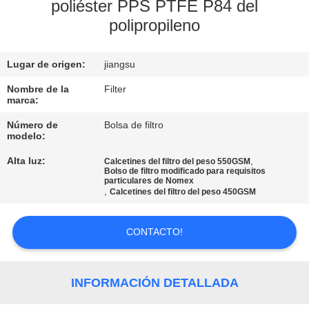
poliéster PPS PTFE P84 del
polipropileno
CONTROL
DE
Lugar de origen:
jiangsu
CALIDAD
Nombre de la
Filter
marca:
ÉNTRENOS
Número de
Bolsa de filtro
EN
modelo:
CONTACTO
Alta luz:
,
Calcetines del filtro del peso 550GSM
Bolso de filtro modificado para requisitos
CON
particulares de Nomex
,
Calcetines del filtro del peso 450GSM
NOTICIAS
CONTACTO!
PIDA
INFORMACIÓN DETALLADA
UNA