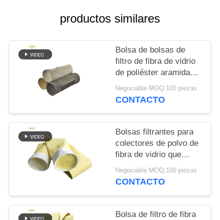
CITA
productos similares
MAPA
Bolsa de bolsas de
DEL
filtro de fibra de vidrio
SITIO
de poliéster aramida
PTFE PPS para
Negociable MOQ:100 piezas
plantas de cemento
POLÍTICA
CONTACTO
DE
PRIVACIDAD
Bolsas filtrantes para
colectores de polvo de
fibra de vidrio que
ofrecen una excelente
Negociable MOQ:100 piezas
resistencia a la
CONTACTO
abrasión a altas
temperaturas y a la
exposición química
Bolsa de filtro de fibra