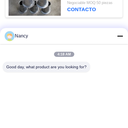
tamaño personalizado
Negociable MOQ:50 piezas
CONTACTO
Categorías Populares
Todos
Nancy
Bolsas de filtro para
Bolsa de filtro de
4:18 AM
colector de polvo
aramida
Good day, what product are you looking for?
Bolso de filtro del
bolsa de filtro de
poliéster
líquido
bolsas de filtro de
Bolsa de filtro de
fibra de vidrio
PTFE
Bolsas de filtro de la
Bolsas de filtro de