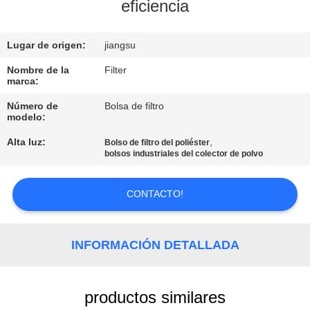
eficiencia
CONTROL
Lugar de origen:
jiangsu
DE
CALIDAD
Nombre de la
Filter
marca:
Número de
Bolsa de filtro
ÉNTRENOS
modelo:
EN
Alta luz:
,
Bolso de filtro del poliéster
bolsos industriales del colector de polvo
CONTACTO
CON
CONTACTO!
NOTICIAS
INFORMACIÓN DETALLADA
PIDA
UNA
productos similares