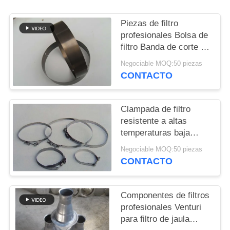
CITA
Piezas de filtro
profesionales Bolsa de
MAPA
filtro Banda de corte de
DEL
material y tamaño
Negociable MOQ:50 piezas
SITIO
diferente
CONTACTO
POLÍTICA
Clampada de filtro
DE
resistente a altas
temperaturas baja
PRIVACIDAD
ductilidad larga vida útil
Negociable MOQ:50 piezas
CONTACTO
Componentes de filtros
profesionales Venturi
para filtro de jaula