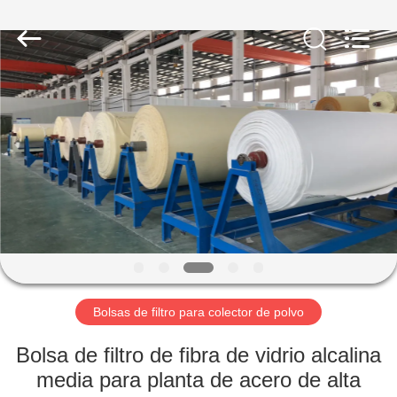
-
2026
Anhui
Filter
Environmental
Technology
Co.,Ltd..
All
HOGAR
Rights
Reserved.
PRODUCTOS
SOBRE
NOSOTROS
VIAJE
DE
Bolsas de filtro para colector de polvo
LA
Bolsa de filtro de fibra de vidrio alcalina
FÁBRICA
media para planta de acero de alta