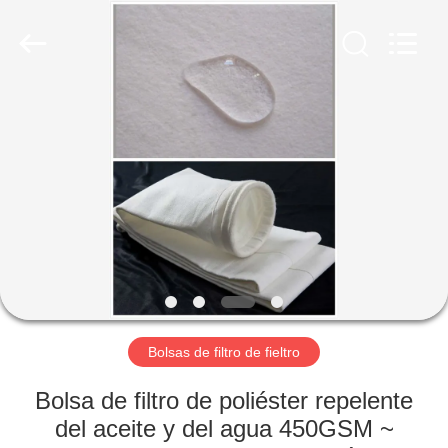
-
2026
Anhui
Filter
Environmental
Technology
Co.,Ltd..
All
HOGAR
Rights
Reserved.
PRODUCTOS
SOBRE
NOSOTROS
VIAJE
DE
Bolsas de filtro de fieltro
LA
Bolsa de filtro de poliéster repelente
FÁBRICA
del aceite y del agua 450GSM ~