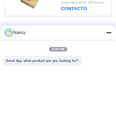
filtrantes de Nomex
Negociable MOQ:100 piezas
con membrana de
CONTACTO
PTFE
Categorías Populares
Todos
Nancy
Bolsas de filtro para
Bolsa de filtro de
8:39 AM
colector de polvo
aramida
Good day, what product are you looking for?
Bolso de filtro del
bolsa de filtro de
poliéster
líquido
bolsas de filtro de
Bolsa de filtro de
fibra de vidrio
PTFE
Bolsas de filtro de la
Bolsas de filtro de