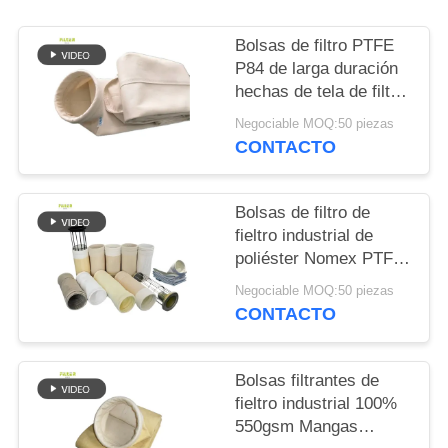
CITA
Bolsas de filtro PTFE
P84 de larga duración
MAPA
hechas de tela de filtro
DEL
P84 GSM 550 para
Negociable MOQ:50 piezas
SITIO
diversos sistemas
CONTACTO
industriales de
recolección y filtración
POLÍTICA
de polvo
Bolsas de filtro de
DE
fieltro industrial de
poliéster Nomex PTFE
PRIVACIDAD
PPS P84 Fibra de
Negociable MOQ:50 piezas
vidrio para la
CONTACTO
recolección de polvo
en plantas de cemento,
minas de carbón,
Bolsas filtrantes de
plantas siderúrgicas e
fieltro industrial 100%
industrias relacionadas
550gsm Mangas