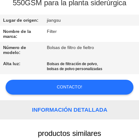
550GSM para la planta siderúrgica
CONTROL
Lugar de origen:
jiangsu
DE
CALIDAD
Nombre de la
Filter
marca:
Número de
Bolsas de filtro de fieltro
ÉNTRENOS
modelo:
EN
Alta luz:
,
Bolsas de filtración de polvo
bolsas de polvo personalizadas
CONTACTO
CON
CONTACTO!
NOTICIAS
INFORMACIÓN DETALLADA
PIDA
UNA
productos similares