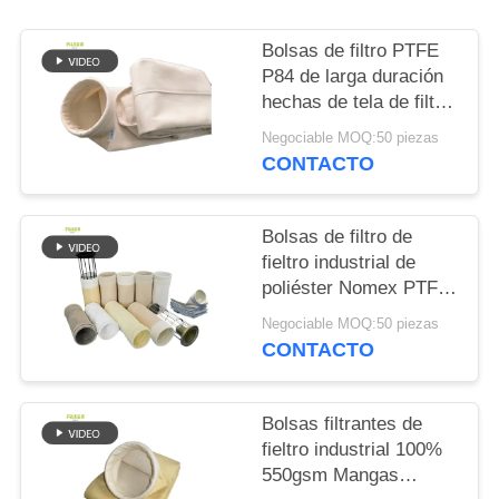
CITA
Bolsas de filtro PTFE
P84 de larga duración
MAPA
hechas de tela de filtro
DEL
P84 GSM 550 para
Negociable MOQ:50 piezas
SITIO
diversos sistemas
CONTACTO
industriales de
recolección y filtración
POLÍTICA
de polvo
Bolsas de filtro de
DE
fieltro industrial de
poliéster Nomex PTFE
PRIVACIDAD
PPS P84 Fibra de
Negociable MOQ:50 piezas
vidrio para la
CONTACTO
recolección de polvo
en plantas de cemento,
minas de carbón,
Bolsas filtrantes de
plantas siderúrgicas e
fieltro industrial 100%
industrias relacionadas
550gsm Mangas