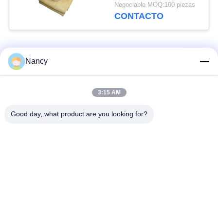
filtrantes de Nomex
Negociable MOQ:100 piezas
con membrana de
CONTACTO
PTFE
Categorías Populares
Todos
Nancy
Bolsas de filtro para
Bolsa de filtro de
3:15 AM
colector de polvo
aramida
Good day, what product are you looking for?
Bolso de filtro del
bolsa de filtro de
poliéster
líquido
bolsas de filtro de
Bolsa de filtro de
fibra de vidrio
PTFE
Bolsas de filtro de la
Bolsas de filtro de