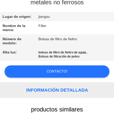
metales no ferrosos
CONTROL
Lugar de origen:
jiangsu
DE
CALIDAD
Nombre de la
Filter
marca:
Número de
Bolsas de filtro de fieltro
ÉNTRENOS
modelo:
EN
Alta luz:
,
bolsas de filtro de fieltro de aguja
Bolsas de filtración de polvo
CONTACTO
CON
CONTACTO!
NOTICIAS
INFORMACIÓN DETALLADA
PIDA
UNA
productos similares