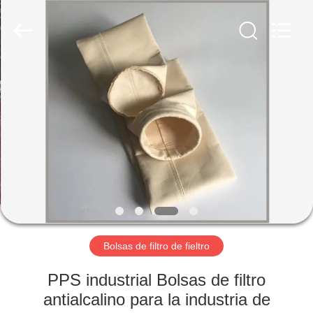
-
2026
Anhui
Filter
Environmental
Technology
Co.,Ltd..
All
HOGAR
Rights
Reserved.
PRODUCTOS
SOBRE
NOSOTROS
VIAJE
DE
Bolsas de filtro de fieltro
LA
PPS industrial Bolsas de filtro
FÁBRICA
antialcalino para la industria de