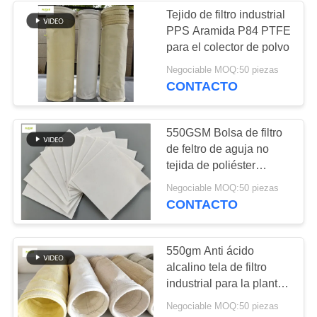
Tejido de filtro industrial
PPS Aramida P84 PTFE
53
para el colector de polvo
Bolsas de filtro de la
Negociable MOQ:50 piezas
CONTACTO
casa de bolsas
550GSM Bolsa de filtro
de feltro de aguja no
tejida de poliéster
antiácido tamaño
44
Negociable MOQ:50 piezas
130mmX2500mm
CONTACTO
Bolsas de filtro de
fieltro
550gm Anti ácido
alcalino tela de filtro
industrial para la planta
de cemento
Negociable MOQ:50 piezas