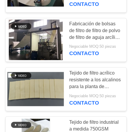
antiabrasión
CONTACTO
CONTROL
DE
Fabricación de bolsas
113
CALIDAD
de filtro de filtro de polvo
Bolso de filtro del
de filtro de aguja arcílica
para la industria del
poliéster
Negociable MOQ:50 piezas
ÉNTRENOS
asfalto
CONTACTO
EN
CONTACTO
Tejido de filtro acrílico
CON
resistente a los alcalinos
para la planta de
243
cemento de acero de
NOTICIAS
Negociable MOQ:50 piezas
bolsa de filtro de
potencia
CONTACTO
líquido
PIDA
Tejido de filtro industrial
UNA
a medida 750GSM