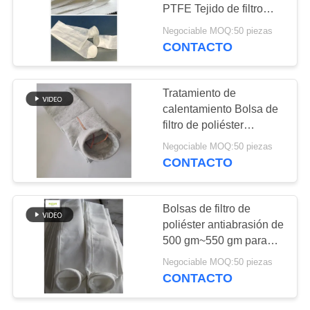
CITA
PTFE Tejido de filtro
PTFE Baja tasa de
Negociable MOQ:50 piezas
contracción
CONTACTO
67
MAPA
bolsas de filtro de
DEL
SITIO
Tratamiento de
fibra de vidrio
calentamiento Bolsa de
filtro de poliéster
POLÍTICA
antiestática
Negociable MOQ:50 piezas
DE
CONTACTO
PRIVACIDAD
45
Bolsas de filtro de
Bolsa de filtro de
poliéster antiabrasión de
500 gm~550 gm para
PTFE
filtros de tratamiento de
Negociable MOQ:50 piezas
aceite
CONTACTO