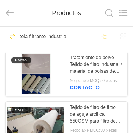
-
2026
Anhui
Filter
Productos
Environmental
Technology
Co.,Ltd..
All
HOGAR
Rights
115
Reserved.
tela filtrante industrial
Bolsas de filtro para
PRODUCTOS
colector de polvo
Tratamiento de polvo
Tejido de filtro industrial /
SOBRE
material de bolsas de
NOSOTROS
filtro para recolector de
Negociable MOQ:50 piezas
polvo
CONTACTO
99
VIAJE
Bolsa de filtro de
DE
Tejido de filtro de filtro
de aguja arcílica
LA
aramida
550GSM para filtro de
FÁBRICA
bolsas industriales
Negociable MOQ:50 piezas