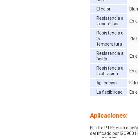
El color
Bla
Resistencia a
Es e
la hidrólisis
Resistencia a
la
260 
temperatura
Resistencia al
Es e
ácido
Resistencia a
Es e
la abrasión
Aplicación
Filt
La flexibilidad
Es e
Aplicaciones:
El filtro PTFE está diseñ
certificado por ISO9001.L