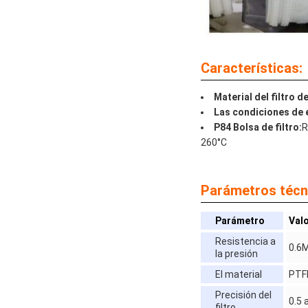
Características:
Material del filtro d
Las condiciones de e
P84 Bolsa de filtro:
R
260°C
Parámetros técn
Parámetro
Val
Resistencia a
0.6
la presión
El material
PTF
Precisión del
0.5 
filtro