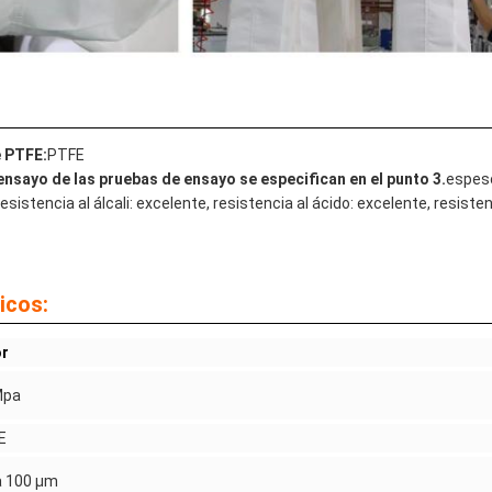
e PTFE:
PTFE
nsayo de las pruebas de ensayo se especifican en el punto 3.
espes
esistencia al álcali: excelente, resistencia al ácido: excelente, resiste
icos:
or
Mpa
E
a 100 μm