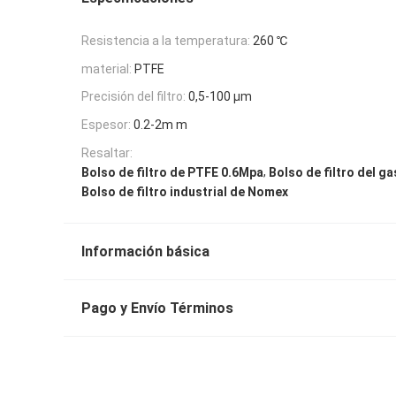
Resistencia a la temperatura:
260 ℃
material:
PTFE
Precisión del filtro:
0,5-100 μm
Espesor:
0.2-2m m
Resaltar:
,
Bolso de filtro de PTFE 0.6Mpa
Bolso de filtro del 
Bolso de filtro industrial de Nomex
Información básica
Pago y Envío Términos