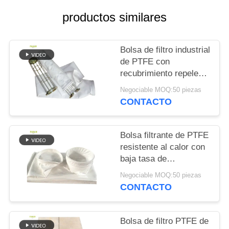
CITA
productos similares
MAPA
Bolsa de filtro industrial
DEL
de PTFE con
SITIO
recubrimiento repelente
del agua y del aceite y
Negociable MOQ:50 piezas
alta resistencia a la
POLÍTICA
CONTACTO
tracción para
DE
aplicaciones de
combustión
PRIVACIDAD
Bolsa filtrante de PTFE
resistente al calor con
baja tasa de
contracción para
Negociable MOQ:50 piezas
plantas de mezcla de
CONTACTO
asfalto y sistemas de
recolección de polvo
industrial
Bolsa de filtro PTFE de