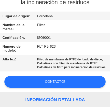
la incineración de residuos
CONTROL
Lugar de origen:
Porcelana
DE
CALIDAD
Nombre de la
Filter
marca:
Certificación:
ISO9001
ÉNTRENOS
Número de
FLT-FB-623
EN
modelo:
CONTACTO
Alta luz:
,
Filtro de membrana de PTFE de fondo de disco
,
Calcetines con filtro de membrana de PTFE
CON
Calcetines de filtro para incineración de residuos
NOTICIAS
CONTACTO!
PIDA
INFORMACIÓN DETALLADA
UNA