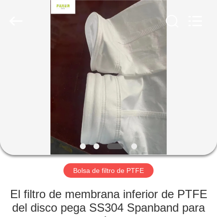
-
2026
Anhui
Filter
Environmental
Technology
Co.,Ltd..
All
HOGAR
Rights
Reserved.
PRODUCTOS
SOBRE
NOSOTROS
VIAJE
DE
Bolsa de filtro de PTFE
LA
El filtro de membrana inferior de PTFE
FÁBRICA
del disco pega SS304 Spanband para