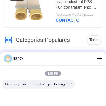
grado industrial PPS
P84 con tratamiento de
calendarización de
Negociable MOQ:50 piezas
ensamblaje y de
CONTACTO
sumersión de PTFE
para la filtración de
polvo en varias plantas
Categorías Populares
Todos
Bolsas de filtro para
Bolsa de filtro de
Nancy
colector de polvo
aramida
3:53 PM
Bolso de filtro del
bolsa de filtro de
poliéster
líquido
Good day, what product are you looking for?
bolsas de filtro de
Bolsa de filtro de
fibra de vidrio
PTFE