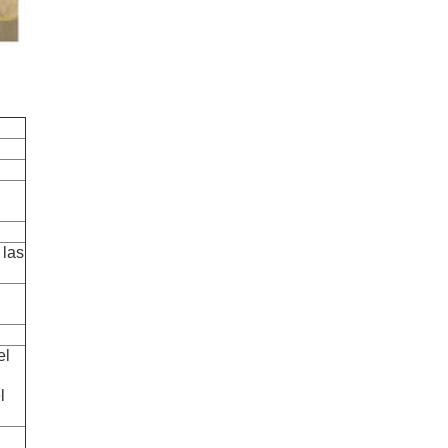
 las
.
el
l