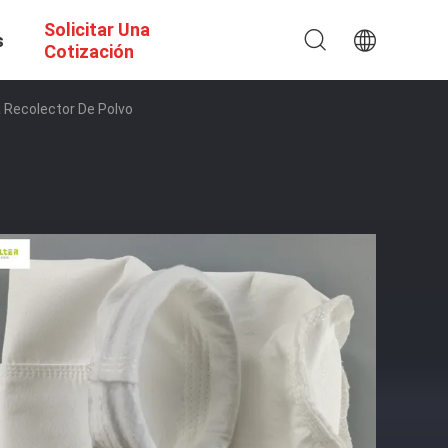
Solicitar Una
s
Cotización
 Recolector De Polvo