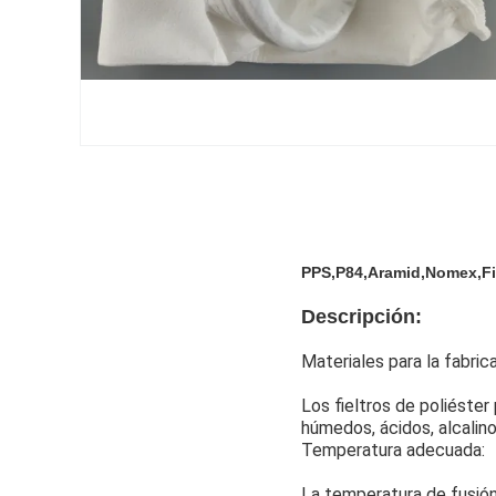
PPS,P84,Aramid,Nomex,Fib
Descripción:
Materiales para la fabric
Los fieltros de poliéste
húmedos, ácidos, alcalin
Temperatura adecuada:
La temperatura de fusión