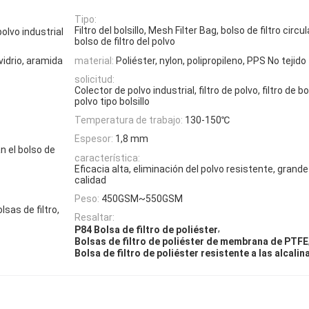
Tipo:
Filtro del bolsillo, Mesh Filter Bag, bolso de filtro circ
 polvo industrial
bolso de filtro del polvo
 vidrio, aramida
material:
Poliéster, nylon, polipropileno, PPS No tejido
solicitud:
Colector de polvo industrial, filtro de polvo, filtro de b
polvo tipo bolsillo
Temperatura de trabajo:
130-150℃
Espesor:
1,8 mm
an el bolso de
característica:
Eficacia alta, eliminación del polvo resistente, grande 
calidad
Peso:
450GSM~550GSM
sas de filtro,
Resaltar:
,
P84 Bolsa de filtro de poliéster
Bolsas de filtro de poliéster de membrana de PTFE
Bolsa de filtro de poliéster resistente a las alcalin