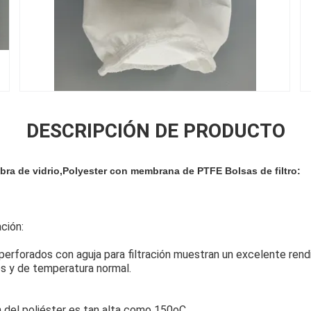
DESCRIPCIÓN DE PRODUCTO
ra de vidrio,Polyester con membrana de PTFE Bolsas de filtro:
ación:
r perforados con aguja para filtración muestran un excelente re
os y de temperatura normal.
 del poliéster es tan alta como 150oC.