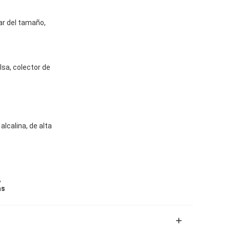
ular del tamaño,
olsa, colector de
alcalina, de alta
,
as