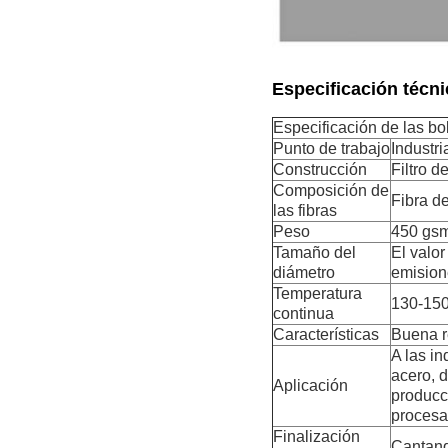
Especificación técni
Especificación de las bol
Punto de trabajo
Industri
Construcción
Filtro d
Composición de
Fibra de
las fibras
Peso
450 gs
Tamaño del
El valor
diámetro
emision
Temperatura
130-150
continua
Características
Buena re
A las in
acero, d
Aplicación
producc
procesa
Finalización
Cantand