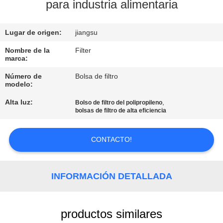
para industria alimentaria
CONTROL
Lugar de origen:
jiangsu
DE
CALIDAD
Nombre de la
Filter
marca:
Número de
Bolsa de filtro
ÉNTRENOS
modelo:
EN
Alta luz:
,
Bolso de filtro del polipropileno
bolsas de filtro de alta eficiencia
CONTACTO
CON
CONTACTO!
NOTICIAS
INFORMACIÓN DETALLADA
PIDA
UNA
productos similares