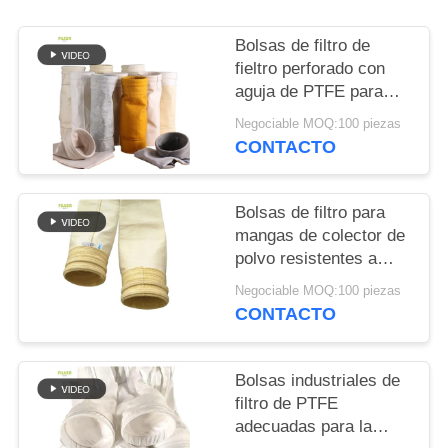
CITA
Bolsas de filtro de
fieltro perforado con
MAPA
aguja de PTFE para
DEL
calderas industriales
Negociable MOQ:100 piezas
SITIO
CONTACTO
POLÍTICA
Bolsas de filtro para
DE
mangas de colector de
polvo resistentes a
PRIVACIDAD
altas temperaturas
Negociable MOQ:100 piezas
hechas con 100% fibra
CONTACTO
de vidrio para
colectores de polvo de
plantas de asfalto
Bolsas industriales de
filtro de PTFE
adecuadas para la