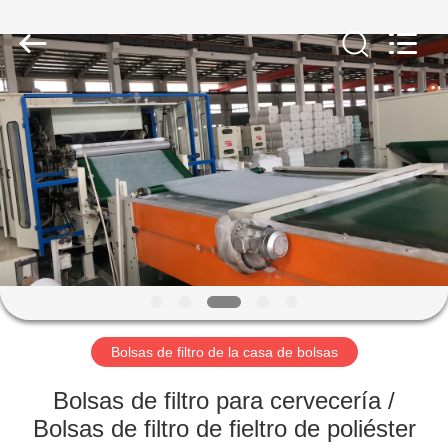
-
2026
Anhui
Filter
Environmental
Technology
Co.,Ltd..
All
HOGAR
Rights
Reserved.
PRODUCTOS
SOBRE
NOSOTROS
VIAJE
DE
Bolsas de filtro de la casa de bolsas
LA
Bolsas de filtro para cervecería /
FÁBRICA
Bolsas de filtro de fieltro de poliéster