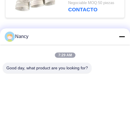
recolección de polvo a
Negociable MOQ:50 piezas
altas temperaturas en
CONTACTO
incineración de
residuos y calderas de
carbón
Categorías Populares
Todos
Nancy
Bolsas de filtro para
Bolsa de filtro de
7:29 AM
colector de polvo
aramida
Good day, what product are you looking for?
Bolso de filtro del
bolsa de filtro de
poliéster
líquido
bolsas de filtro de
Bolsa de filtro de
fibra de vidrio
PTFE
Bolsas de filtro de la
Bolsas de filtro de