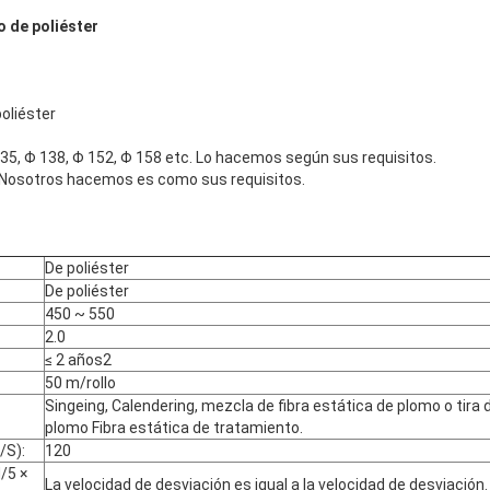
o de poliéster
poliéster
135, Φ 138, Φ 152, Φ 158 etc. Lo hacemos según sus requisitos.
osotros hacemos es como sus requisitos.
De poliéster
De poliéster
450 ~ 550
2.0
≤ 2 años2
50 m/rollo
Singeing, Calendering, mezcla de fibra estática de plomo o tira 
plomo Fibra estática de tratamiento.
/S):
120
/5 ×
La velocidad de desviación es igual a la velocidad de desviación.