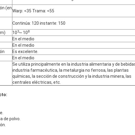
ión (en
Warp: <35 Trama: <55
Continúa: 120 instante: 150
3
8
cm)
10
~ 10
En el medio
En el medio
ión
Es excelente.
En el medio
Se utiliza principalmente en la industria alimentaria y de bebidas
industria farmacéutica, la metalurgia no ferrosa, las plantas
químicas, la sección de construcción y la industria minera, las
centrales eléctricas, etc.
cto:
e.
da de polvo.
ión.