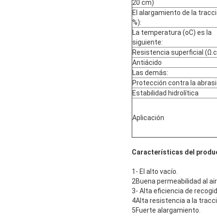
20 cm)
El alargamiento de la tracc
%):
La temperatura (oC) es la
siguiente:
Resistencia superficial (Ω.
Antiácido
Las demás:
Protección contra la abras
Estabilidad hidrolítica
Aplicación
Características del produ
1- El alto vacío.
2Buena permeabilidad al air
3- Alta eficiencia de recogi
4Alta resistencia a la tracc
5Fuerte alargamiento.