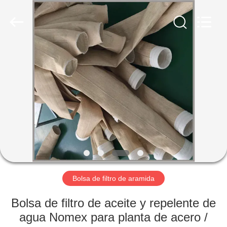
-
2026
Anhui
Filter
Environmental
Technology
Co.,Ltd..
All
HOGAR
Rights
Reserved.
PRODUCTOS
SOBRE
NOSOTROS
VIAJE
DE
Bolsa de filtro de aramida
LA
Bolsa de filtro de aceite y repelente de
FÁBRICA
agua Nomex para planta de acero /