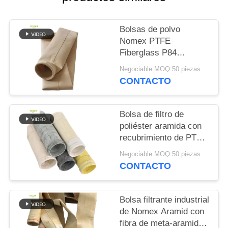
CITA
Bolsas de polvo
MAPA
Nomex PTFE
DEL
Fiberglass P84
resistentes al calor
SITIO
Negociable MOQ:50 piezas
para calderas
CONTACTO
industriales
POLÍTICA
Bolsa de filtro de
DE
poliéster aramida con
PRIVACIDAD
recubrimiento de PTFE
para aplicaciones de
Negociable MOQ:50 piezas
combustión industrial
CONTACTO
Alta resistencia a la
tracción y resistencia
química
Bolsa filtrante industrial
de Nomex Aramid con
fibra de meta-aramida