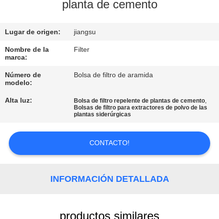
planta de cemento
CONTROL
Lugar de origen:
jiangsu
DE
CALIDAD
Nombre de la
Filter
marca:
Número de
Bolsa de filtro de aramida
ÉNTRENOS
modelo:
EN
Alta luz:
,
Bolsa de filtro repelente de plantas de cemento
Bolsas de filtro para extractores de polvo de las
CONTACTO
plantas siderúrgicas
CON
CONTACTO!
NOTICIAS
INFORMACIÓN DETALLADA
PIDA
UNA
productos similares