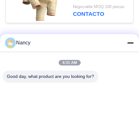
y tratamiento de
Negociable MOQ:100 piezas
chamuscado para un
CONTACTO
rendimiento mejorado
del colector de polvo
Categorías Populares
Todos
Nancy
Bolsas de filtro para
Bolsa de filtro de
4:31 AM
colector de polvo
aramida
Good day, what product are you looking for?
Bolso de filtro del
bolsa de filtro de
poliéster
líquido
bolsas de filtro de
Bolsa de filtro de
fibra de vidrio
PTFE
Bolsas de filtro de la
Bolsas de filtro de