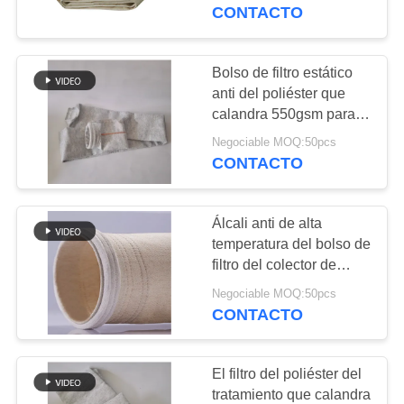
CONTACTO
CONTROL
DE
Bolso de filtro estático
107
CALIDAD
anti del poliéster que
Bolso de filtro del
calandra 550gsm para la
industria
poliéster
Negociable MOQ:50pcs
ÉNTRENOS
CONTACTO
EN
CONTACTO
Álcali anti de alta
CON
temperatura del bolso de
filtro del colector de
223
polvo de Aramid de la
NOTICIAS
Negociable MOQ:50pcs
Bolsa de filtro
membrana de PTFE
CONTACTO
líquido
PIDA
El filtro del poliéster del
UNA
tratamiento que calandra