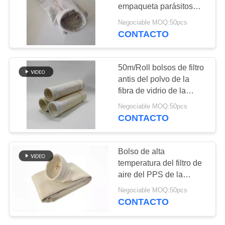
CITA
empaqueta parásitos
atmosféricos antis
Negociable MOQ:50pcs
CONTACTO
63
MAPA
Bolsa de filtro de
DEL
SITIO
50m/Roll bolsos de filtro
fibra de vidrio
antis del polvo de la
fibra de vidrio de la
POLÍTICA
abrasión PTFE
Negociable MOQ:50pcs
DE
CONTACTO
PRIVACIDAD
44
Bolso de alta
Bolso de filtro de
temperatura del filtro de
aire del PPS de la
PTFE
eliminación del polvo
Negociable MOQ:50pcs
del repelente de aceite
CONTACTO
de 2.0m m para la
central eléctrica