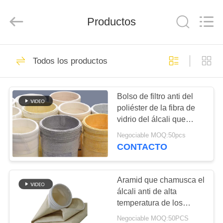
2026
Anhui
Filter
Productos
Environmental
Technology
Co.,Ltd..
All
Rights
HOGAR
111
Reserved.
Todos los productos
bolsas de filtro
PRODUCTOS
colector de polvo
Bolso de filtro anti del
poliéster de la fibra de
SOBRE
vidrio del álcali que
NOSOTROS
chamusca el tratamiento
Negociable MOQ:50pcs
CONTACTO
96
VIAJE
Bolso de filtro de
DE
Aramid que chamusca el
álcali anti de alta
LA
Aramid
temperatura de los
FÁBRICA
bolsos de filtro
Negociable MOQ:50PCS