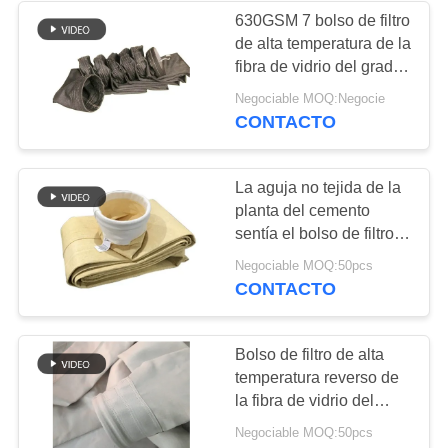
630GSM 7 bolso de filtro
de alta temperatura de la
50
fibra de vidrio del grado
bolsas bolsas de
RABH de los anillos 260
Negociable MOQ:Negocie
para la central eléctrica
CONTACTO
filtro
La aguja no tejida de la
planta del cemento
sentía el bolso de filtro
del colector de polvo de
40
Negociable MOQ:50pcs
Nomex Aramid
CONTACTO
Bolsos de filtro del
fieltro
Bolso de filtro de alta
temperatura reverso de
la fibra de vidrio del
colector de polvo del
Negociable MOQ:50pcs
diámetro 300m m para la