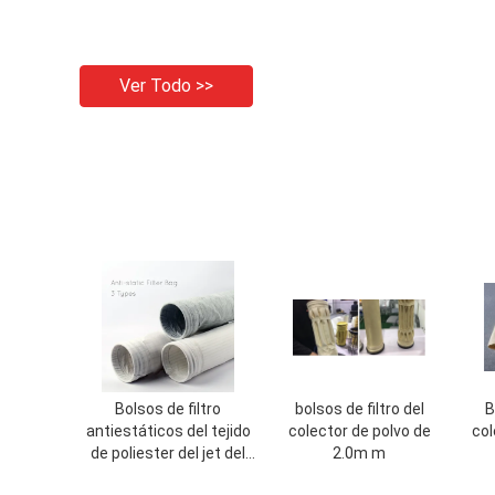
Ver Todo >>
Bolsos de filtro
bolsos de filtro del
B
antiestáticos del tejido
colector de polvo de
col
de poliester del jet del
2.0m m
pulso para el colector de