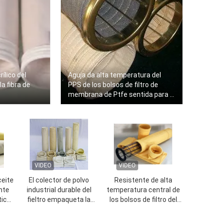
rílico del
Aguja da alta temperatura del
la fibra de
PPS de los bolsos de filtro de
membrana de Ptfe sentida para la
central térmico
VIDEO
VIDEO
ceite
El colector de polvo
Resistente de alta
nte
industrial durable del
temperatura central de
tico
fieltro empaqueta la
los bolsos de filtro del
o
longitud de
colector de polvo de la