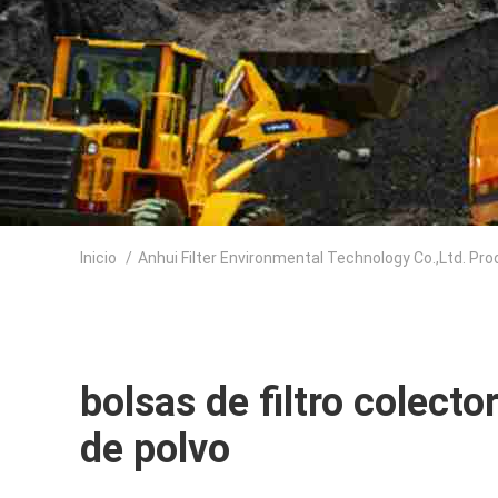
Inicio
/
Anhui Filter Environmental Technology Co.,Ltd. Pr
bolsas de filtro colecto
de polvo