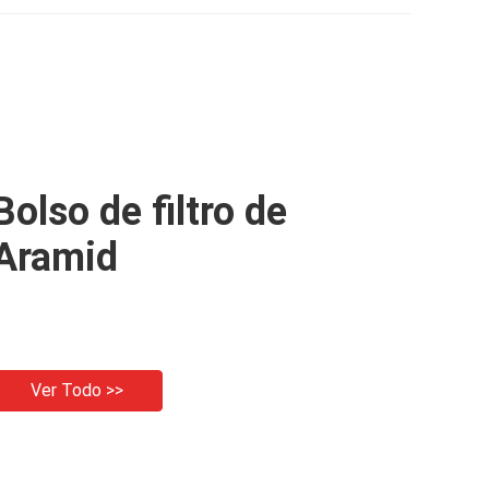
1000mm~8000m m
maquinaria del Polyimide
Bolso de filtro de
Aramid
Ver Todo >>