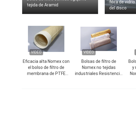
fibra de vidrio
tejida de Aramid
del disco
VIDEO
VIDEO
Eficacia alta Nomex con
Bolsas de filtro de
Bols
el bolso de filtro de
Nomex no tejidas
y
membrana de PTFE
industriales Resistencia
No
450GSM~550GSM
al desgaste a altas
temperaturas