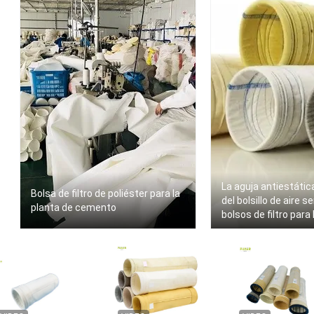
La aguja antiestática
Bolsa de filtro de poliéster para la
del bolsillo de aire s
planta de cemento
bolsos de filtro para 
siderúrgica