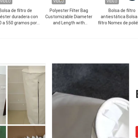
VIDEO
VIDEO
VIDEO
Bolsa de filtro de
Polyester Filter Bag
Bolsa de filtro
iéster duradera con
Customizable Diameter
antiestática Bolsa
0 a 550 gramos por
and Length with
filtro Nomex de poli
metro cuadrado
Competitive and Strong
Bolsa de filtro cole
Abrasion Resistance for
de polvo Bolsa de fi
Industrial
para filtro