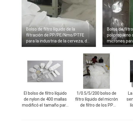
Bolso de filtro líquido de la
Bolso de filtro
filtración de PP/PE/Nmo/PTFE
polipropileno
para la industria de la cerveza, del
micrones para
vino y de la primavera
la industria 
El bolso de filtro líquido
1/0.5/5/200 bolso de
La
de nylon de 400 mallas
filtro líquido del micrón
sen
modificó el tamaño para
de filtro de los PP
l
requisitos particulares
blancos PE del bolso/de
filt
para el hilo de coser de la
la industria
la
industria de pinturas/el
caliente-derretimiento