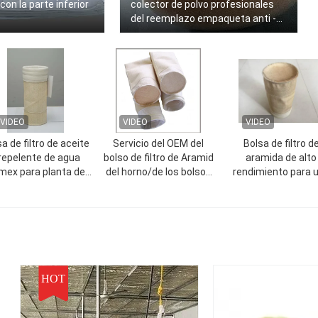
 con la parte inferior
colector de polvo profesionales
del reemplazo empaqueta anti -
ácido
VIDEO
VIDEO
VIDEO
a de filtro de aceite
Servicio del OEM del
Bolsa de filtro d
 repelente de agua
bolso de filtro de Aramid
aramida de alto
mex para planta de
del horno/de los bolsos
rendimiento para 
acero / planta de
de filtro de la planta del
industrial de filtro
cemento
cemento
bolsas
HOT