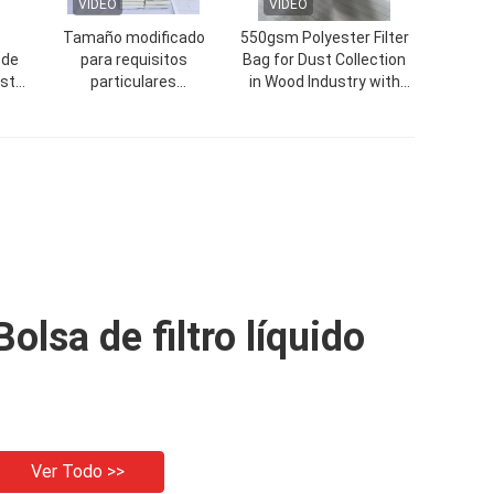
VIDEO
VIDEO
Tamaño modificado
550gsm Polyester Filter
 de
para requisitos
Bag for Dust Collection
éster
particulares
in Wood Industry with
ctor
450GSM~550GSM
High Temperature
ltro
industrial del bolso de
Resistance
filtro del poliéster del
bolsillo de aire
Bolsa de filtro líquido
Ver Todo >>