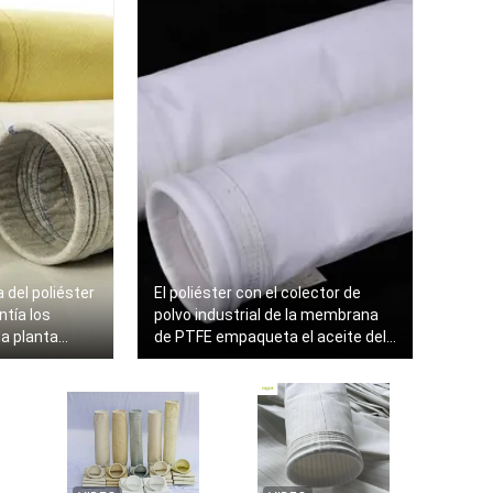
 del poliéster
El poliéster con el colector de
entía los
polvo industrial de la membrana
la planta
de PTFE empaqueta el aceite del
agua impermeabiliza servicio del
OEM