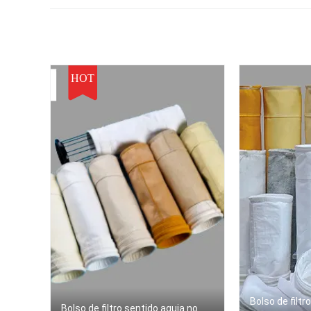
polvo
HOT
Bolso de filtro
Bolso de filtro sentido aguja no