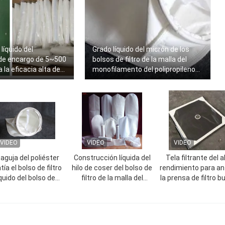
 líquido del
Grado líquido del micrón de los
 de encargo de 5~500
bolsos de filtro de la malla del
 la eficacia alta de
monofilamento del polipropileno
de Tobocco
los 0.5μM ~250μM
VIDEO
VIDEO
VIDEO
 aguja del poliéster
Construcción líquida del
Tela filtrante del a
tía el bolso de filtro
hilo de coser del bolso de
rendimiento para an
íquido del bolso de
filtro de la malla del
la prensa de filtro b
ro/190 micrones para
multifilamento del PE
funcionamiento de
 industria adhesiva
para la industria de la
abrasión
resina