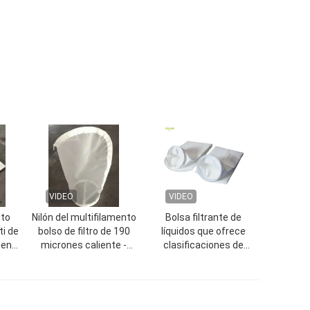
VIDEO
VIDEO
lto
Nilón del multifilamento
Bolsa filtrante de
ti de
bolso de filtro de 190
líquidos que ofrece
uen -
micrones caliente -
clasificaciones de
 la
construcción del
micras de 5 a 2000
derretimiento
micras, disponible en
materiales de nylon,
poliéster y polipropileno