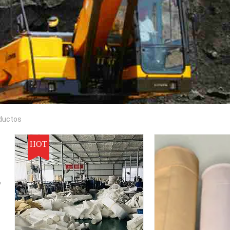
oductos
HOT
r