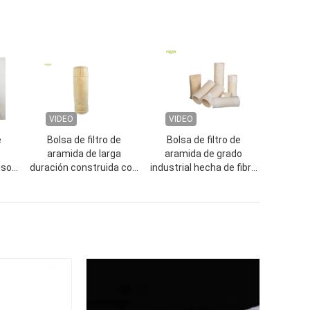
VIDEO
VIDEO
e
Bolsa de filtro de
Bolsa de filtro de
aramida de larga
aramida de grado
uso
duración construida con
industrial hecha de fibra
s de
fibra de metaaramida
de aramida meta al 100
para alta temperatura y
por ciento para
resistencia química en la
aplicaciones duraderas
industria
de recolección de polvo
en ambientes hostiles