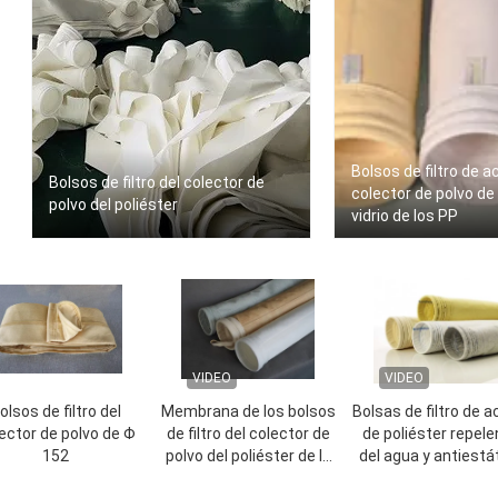
Bolsos de filtro de ac
Bolsos de filtro del colector de
colector de polvo de 
polvo del poliéster
vidrio de los PP
VIDEO
VIDEO
olsos de filtro del
Membrana de los bolsos
Bolsas de filtro de a
ector de polvo de Φ
de filtro del colector de
de poliéster repele
152
polvo del poliéster de la
del agua y antiestá
eficacia alta PTFE
colector de polv