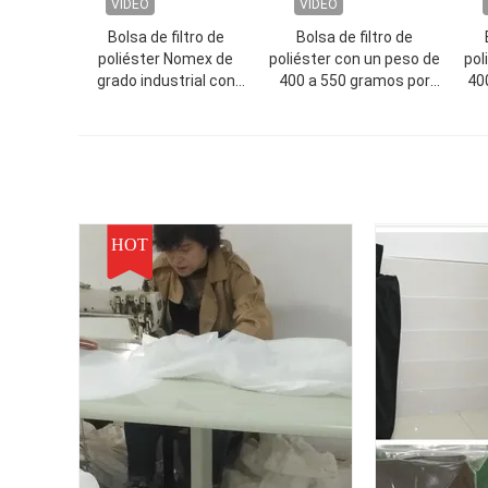
VIDEO
VIDEO
Bolsa de filtro de
Bolsa de filtro de
poliéster Nomex de
poliéster con un peso de
pol
grado industrial con
400 a 550 gramos por
40
tratamiento final de
metro cuadrado
conjunto térmico para
diseñada para la
una mayor durabilidad en
industria alimentaria,
aplicaciones de filtración
farmacéutica y minera
de polvo
HOT