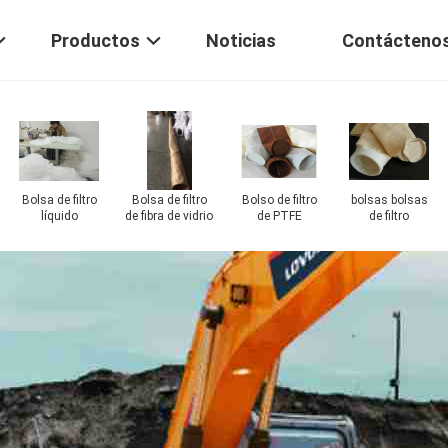
Productos
Noticias
Contácteno
Aire retire la tela
bolsas de filtro
bolsos de filtro
P84
del pps