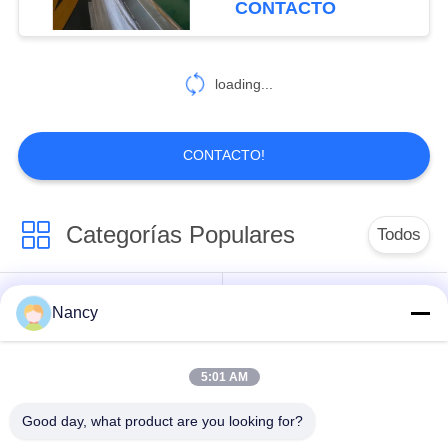
CONTACTO
loading...
CONTACTO!
Categorías Populares
Todos
Bolsas de filtro para
Bolsa de filtro de
Nancy
colector de polvo
aramida
5:01 AM
Bolso de filtro del
bolsa de filtro de
poliéster
líquido
Good day, what product are you looking for?