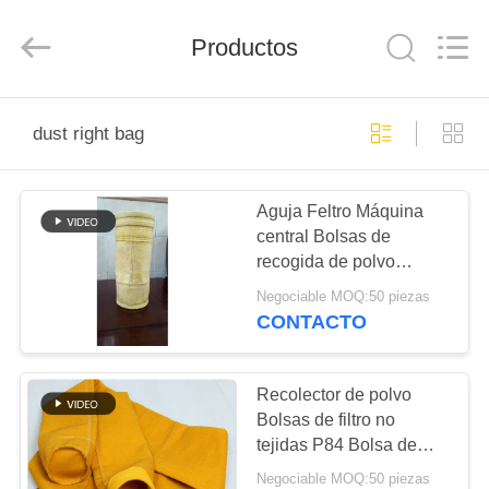
-
2026
Anhui
Filter
Productos
Environmental
Technology
Co.,Ltd..
All
HOGAR
Rights
Reserved.
dust right bag
PRODUCTOS
Aguja Feltro Máquina
central Bolsas de
SOBRE
recogida de polvo
NOSOTROS
Resistencia química
Negociable MOQ:50 piezas
CONTACTO
VIAJE
DE
Recolector de polvo
Bolsas de filtro no
LA
tejidas P84 Bolsa de
FÁBRICA
filtro de polvo de alta
Negociable MOQ:50 piezas