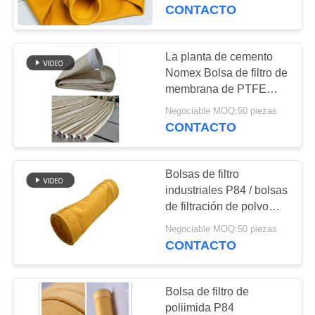
temperatura
CONTACTO
CONTROL
DE
La planta de cemento
CALIDAD
Nomex Bolsa de filtro de
membrana de PTFE
Bolsa de polvo recta de
Negociable MOQ:50 piezas
ÉNTRENOS
2,2 mm de espesor
CONTACTO
EN
CONTACTO
Bolsas de filtro
CON
industriales P84 / bolsas
de filtración de polvo
para plantas de asfalto
NOTICIAS
Negociable MOQ:50 piezas
CONTACTO
PIDA
Bolsa de filtro de
UNA
poliimida P84