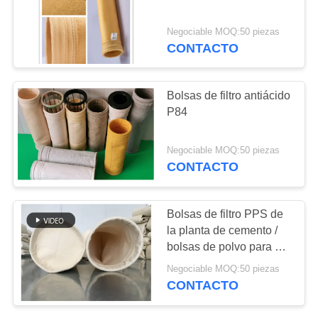
CITA
Negociable MOQ:50 piezas
CONTACTO
MAPA
DEL
SITIO
Bolsas de filtro antiácido
P84
POLÍTICA
Negociable MOQ:50 piezas
DE
CONTACTO
PRIVACIDAD
Bolsas de filtro PPS de
la planta de cemento /
bolsas de polvo para el
control de la
Negociable MOQ:50 piezas
contaminación del aire
CONTACTO