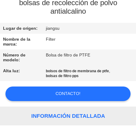
bolsas de recolección de polvo
antialcalino
CONTROL
DE
Lugar de origen:
jiangsu
CALIDAD
Nombre de la
Filter
marca:
ÉNTRENOS
Número de
Bolsa de filtro de PTFE
EN
modelo:
CONTACTO
Alta luz:
,
bolsos de filtro de membrana de ptfe
bolsas de filtro pps
CON
CONTACTO!
NOTICIAS
INFORMACIÓN DETALLADA
PIDA
UNA