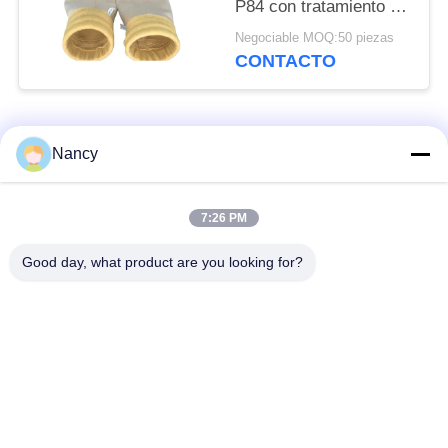
P84 con tratamiento de
calendarización de
Negociable MOQ:50 piezas
ensamblaje y de
CONTACTO
sumersión de PTFE
para la filtración de
polvo en varias plantas
Categorías Populares
Todos
Nancy
Bolsas de filtro para
Bolsa de filtro de
7:26 PM
colector de polvo
aramida
Good day, what product are you looking for?
Bolso de filtro del
bolsa de filtro de
poliéster
líquido
bolsas de filtro de
Bolsa de filtro de
fibra de vidrio
PTFE