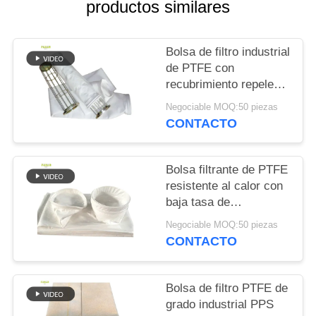
productos similares
CITA
MAPA
Bolsa de filtro industrial
de PTFE con
DEL
recubrimiento repelente
SITIO
del agua y del aceite y
Negociable MOQ:50 piezas
alta resistencia a la
CONTACTO
tracción para
POLÍTICA
aplicaciones de
DE
combustión
Bolsa filtrante de PTFE
PRIVACIDAD
resistente al calor con
baja tasa de
contracción para
Negociable MOQ:50 piezas
plantas de mezcla de
CONTACTO
asfalto y sistemas de
recolección de polvo
industrial
Bolsa de filtro PTFE de
grado industrial PPS